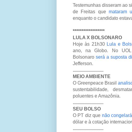
Testemunhas disseram ao s
de Freitas que
mataram 
enquanto o candidato estav
******************
LULA X BOLSONARO
Hoje às 21h30
Lula e Bol
ano, na Globo. No UOL
Bolsonaro
será a suposta d
Jefferson.
..........................
MEIO AMBIENTE
O Greenpeace Brasil
analis
sustentabilidade, desma
poluentes e Amazônia.
..........................
SEU BOLSO
O PT diz que
não congelará
dólar e à cotação internacio
..........................