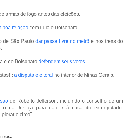
e armas de fogo antes das eleições.
m boa relação
com Lula e Bolsonaro.
no de São Paulo
dar passe livre no metrô
e nos trens do
.
ula e de Bolsonaro
defendem seus votos
.
stas!":
a disputa eleitoral
no interior de Minas Gerais.
isão
de Roberto Jefferson, incluindo o conselho de um
ro da Justiça para não ir à casa do ex-deputado:
piorar o circo".
mpresa.