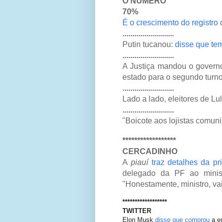
O NÚMERO
70%
É o crescimento do registro
d
..........................
Putin tucanou:
disse que te
..........................
A Justiça mandou o gover
estado para o segundo turno
..........................
Lado a lado, eleitores de L
..........................
"Boicote aos lojistas comuni
******************
CERCADINHO
A
piauí
traz detalhes da pr
delegado da PF ao minist
"Honestamente, ministro, vai 
******************
TWITTER
Elon Musk
disse que comprou
a e