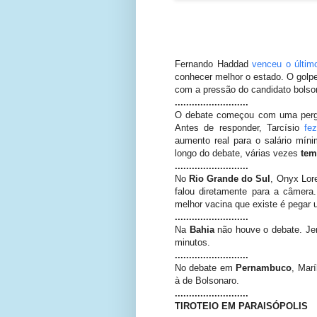
Fernando Haddad
venceu o últim
conhecer melhor o estado. O golpe 
com a pressão do candidato bolso
..........................
O debate começou com uma pergun
Antes de responder, Tarcísio
fe
aumento real para o salário míni
longo do debate, várias vezes
tem
..........................
No
Rio Grande do Sul
, Onyx Lor
falou diretamente para a câmera
melhor vacina que existe é pegar
..........................
Na
Bahia
não houve o debate. Jer
minutos.
..........................
No debate em
Pernambuco
, Marí
à de Bolsonaro.
..........................
TIROTEIO EM PARAISÓPOLIS