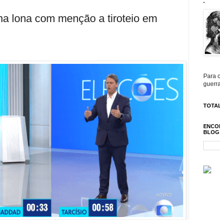
.
na lona com menção a tiroteio em
Para c
guerra
TOTAL
ENCO
BLOG