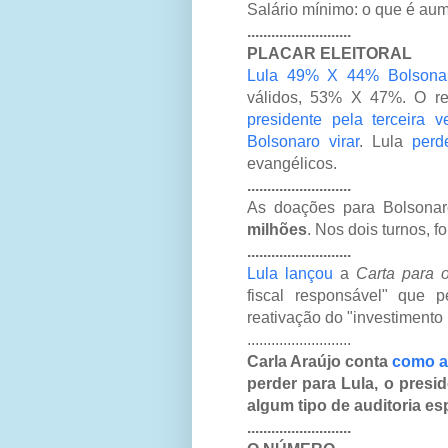
Salário mínimo: o que é aum
..........................
PLACAR ELEITORAL
Lula 49% X 44% Bolsona
válidos, 53% X 47%. O re
presidente pela terceira v
Bolsonaro virar
. Lula
perd
evangélicos.
..........................
As doações para Bolsona
milhões
. Nos dois turnos, 
..........................
Lula lançou
a
Carta para 
fiscal responsável" que 
reativação do "investimento 
..........................
Carla Araújo
conta
como a
perder para Lula, o presi
algum tipo de auditoria es
..........................