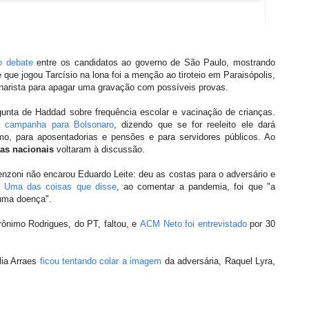
o debate
entre os candidatos ao governo de São Paulo, mostrando
que jogou Tarcísio na lona foi a menção ao tiroteio em Paraisópolis,
narista para apagar uma gravação com possíveis provas.
ta de Haddad sobre frequência escolar e vacinação de crianças.
z campanha para Bolsonaro
, dizendo que se for reeleito ele dará
mo, para aposentadorias e pensões e para servidores públicos. Ao
as nacionais
voltaram à discussão.
enzoni não encarou Eduardo Leite: deu as costas para o adversário e
.
Uma das coisas que disse
, ao comentar a pandemia, foi que "a
 uma doença".
ônimo Rodrigues, do PT, faltou, e
ACM Neto foi entrevistado
por 30
lia Arraes
ficou tentando colar a imagem
da adversária, Raquel Lyra,