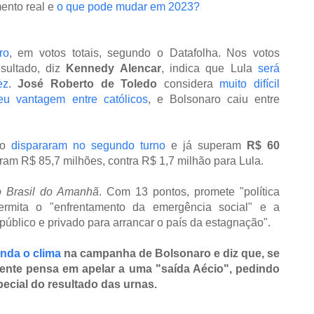
ento real e
o que pode mudar em 2023?
ro
, em votos totais, segundo o Datafolha. Nos votos
sultado, diz
Kennedy Alencar
, indica que Lula
será
ez
.
José Roberto de Toledo
considera
muito difícil
eu vantagem entre católicos
, e Bolsonaro caiu entre
ro
dispararam no segundo turno
e já superam
R$ 60
foram R$ 85,7 milhões, contra R$ 1,7 milhão para Lula.
o Brasil do Amanhã
. Com 13 pontos, promete "política
permita o "enfrentamento da emergência social" e a
público e privado para arrancar o país da estagnação".
nda o clima
na campanha de Bolsonaro e diz que, se
dente pensa em apelar a uma "saída Aécio", pedindo
pecial do resultado das urnas.