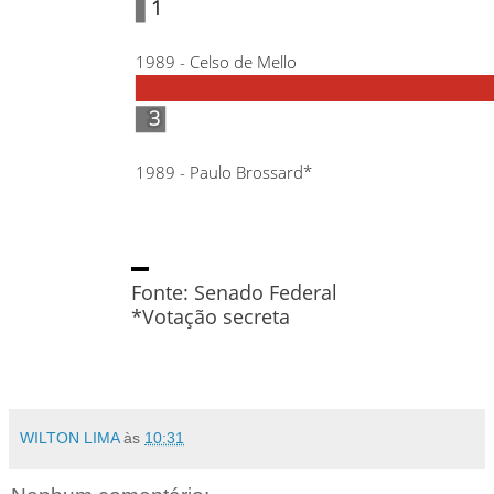
1
1
1989 - Celso de Mello
3
3
1989 - Paulo Brossard*
Fonte: Senado Federal
*Votação secreta
WILTON LIMA
às
10:31