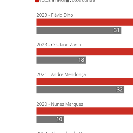
Votos a favor
Votos contra
2023 - Flávio Dino
31
31
2023 - Cristiano Zanin
18
18
2021 - André Mendonça
32
32
2020 - Nunes Marques
10
10