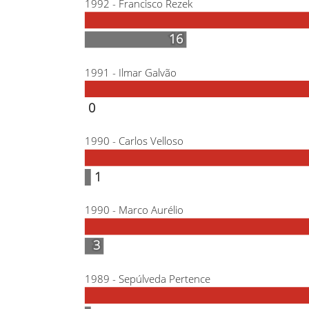
1992 - Francisco Rezek
16
16
1991 - Ilmar Galvão
0
0
1990 - Carlos Velloso
1
1
1990 - Marco Aurélio
3
3
1989 - Sepúlveda Pertence