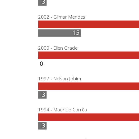
3
3
2002 - Gilmar Mendes
15
15
2000 - Ellen Gracie
0
0
1997 - Nelson Jobim
3
3
1994 - Maurício Corrêa
3
3