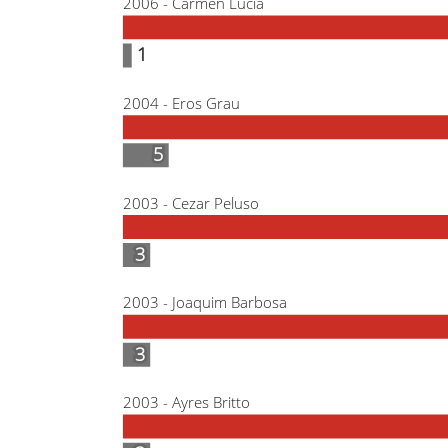
2006 - Cármen Lúcia
1
1
2004 - Eros Grau
5
5
2003 - Cezar Peluso
3
3
2003 - Joaquim Barbosa
3
3
2003 - Ayres Britto