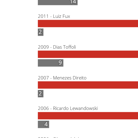
14
14
2011 - Luiz Fux
2
2
2009 - Dias Toffoli
9
9
2007 - Menezes Direito
2
2
2006 - Ricardo Lewandowski
4
4