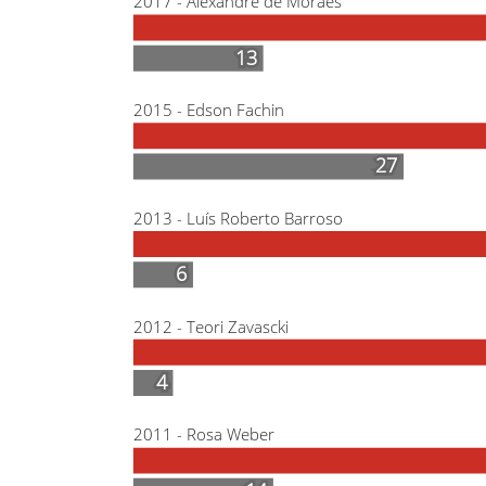
2017 - Alexandre de Moraes
13
13
2015 - Edson Fachin
27
27
2013 - Luís Roberto Barroso
6
6
2012 - Teori Zavascki
4
4
2011 - Rosa Weber