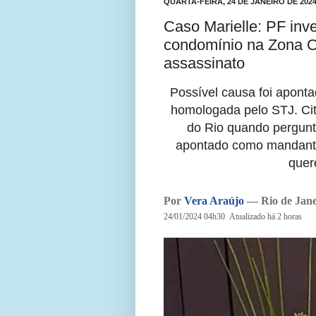
QUARTA-FEIRA, 24 DE JANEIRO DE 202
Caso Marielle: PF inve
condomínio na Zona Oe
assassinato
Possível causa foi apont
homologada pelo STJ. Ci
do Rio quando p
ergunt
apontado como mandant
quer
Por
Vera Araújo
— Rio de Jane
24/01/2024 04h30
Atualizado
há 2 horas