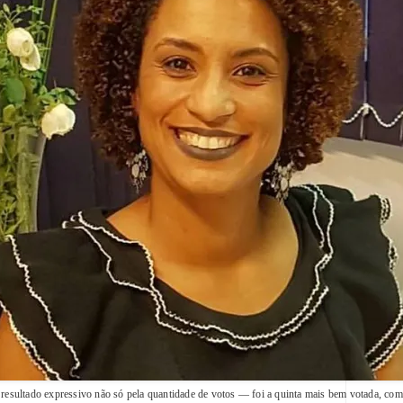
esultado expressivo não só pela quantidade de votos — foi a quinta mais bem votada, com 