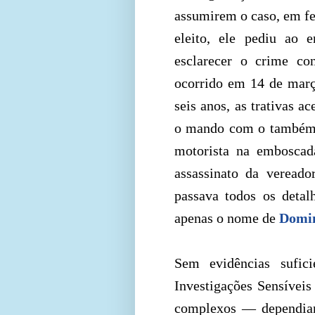
assumirem o caso, em fe
eleito, ele pediu ao 
esclarecer o crime co
ocorrido em 14 de mar
seis anos, as trativas a
o mando com o também e
motorista na emboscad
assassinato da vereado
passava todos os detal
apenas o nome de
Domin
Sem evidências sufic
Investigações Sensíveis
complexos — dependiam