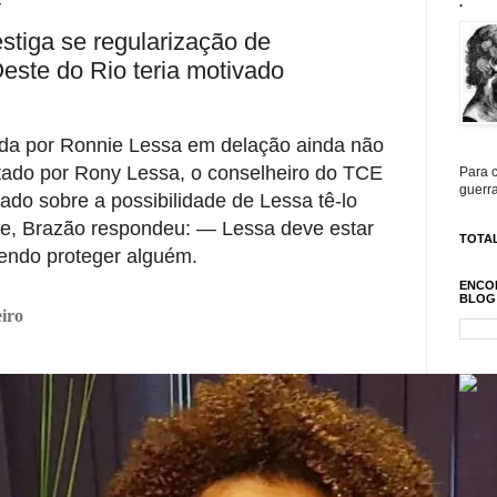
4
.
stiga se regularização de
ste do Rio teria motivado
ada por Ronnie Lessa em delação ainda não
tado por Rony Lessa, o conselheiro do TCE
Para c
guerra
ado sobre a possibilidade de Lessa tê-lo
e, Brazão respondeu:
— Lessa deve estar
TOTAL
endo proteger alguém.
ENCO
BLOG
iro