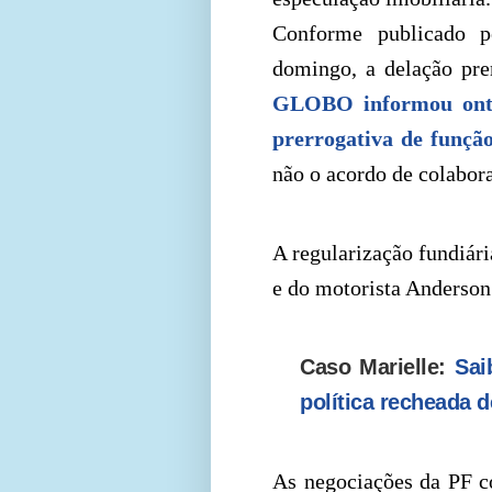
Conforme publicado 
domingo, a delação pre
GLOBO informou onte
prerrogativa de funçã
não o acordo de colabor
A regularização fundiári
e do motorista Anderso
Caso Marielle:
Sai
política recheada 
As negociações da PF co