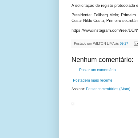
A solicitação de registo protocolada
Presidente: Feliberg Melo; Primeiro 
Cesar Nildo Costa; Primeiro secretár
https://www.instagram.com/reel/D
Postado por
WILTON LIMA
às
09:27
Nenhum comentário:
Postar um comentário
Postagem mais recente
Assinar:
Postar comentários (Atom)