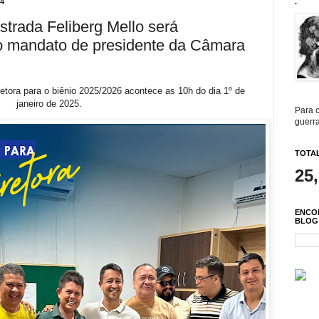
4
.
trada Feliberg Mello será
o mandato de presidente da Câmara
etora para o biênio 2025/2026 acontece as 10h do dia 1º de
janeiro de 2025.
Para c
guerra
TOTAL
25
ENCO
BLOG