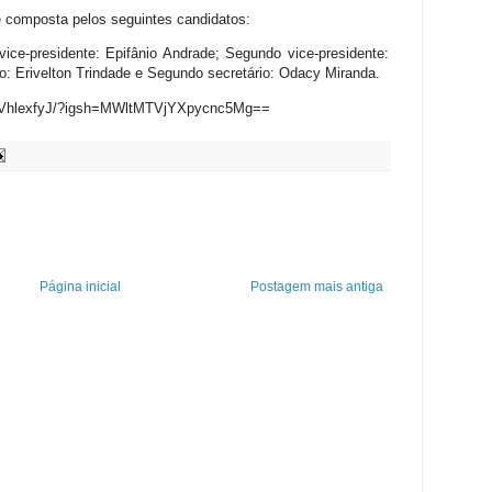
 é composta pelos seguintes candidatos:
vice-presidente: Epifânio Andrade; Segundo vice-presidente:
io: Erivelton Trindade e Segundo secretário: Odacy Miranda.
ENVhlexfyJ/?igsh=MWltMTVjYXpycnc5Mg==
Página inicial
Postagem mais antiga