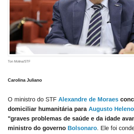
Ton Molina/STF
Carolina Juliano
O ministro do STF
Alexandre de Moraes
conc
domiciliar humanitária para
Augusto Heleno
"graves problemas de saúde e da idade ava
ministro do governo
Bolsonaro
. Ele foi con