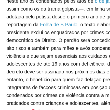
neste ano os condenados pelos atos de
8 de j
assim como os da trama golpista—, em linha s
adotada pelo petista desde o primeiro ano de 
reportagem da
Folha de S.Paulo
, o texto elab
presidente exclui os enquadrados por crimes c
democrático de Direito. O perdão será concedi
alto risco e também para mães e avós conden
violência e que sejam essenciais aos cuidados 
adolescentes de até 16 anos com deficiência, d
decreto deve ser assinado nos próximos dias e
entanto, o benefício para quem faz delação pr
integrantes de facções criminosas em posição d
condenados por crimes de violência contra a m
praticados contra crianças e adolescentes, alé