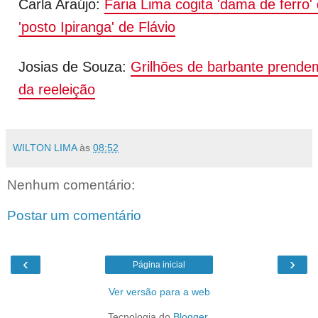
Carla Araújo:
Faria Lima cogita 'dama de ferr
'posto Ipiranga' de Flávio
Josias de Souza:
Grilhões de barbante prendem
da reeleição
WILTON LIMA
às
08:52
Nenhum comentário:
Postar um comentário
‹
›
Página inicial
Ver versão para a web
Tecnologia do
Blogger
.