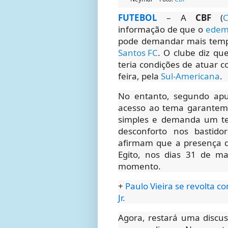
FUTEBOL
– A
CBF
(
C
informação de que o
edema
pode demandar mais temp
Santos FC
. O clube diz qu
teria condições de atuar c
feira, pela
Sul-Americana
.
No entanto, segundo ap
acesso ao tema garante
simples e demanda um tem
desconforto nos bastido
afirmam que a presença 
Egito, nos dias 31 de m
momento.
+
Paulo Vieira se revolta c
Jr.
Agora, restará uma discu