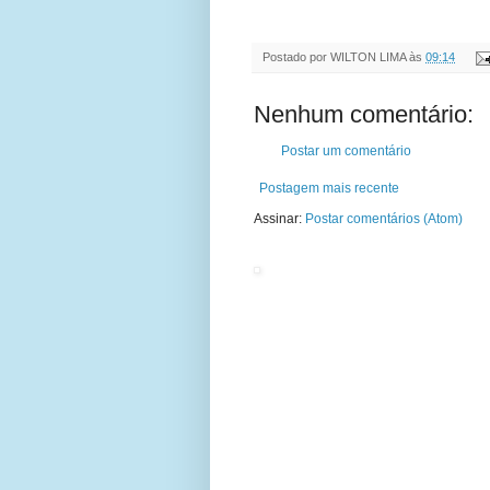
Postado por
WILTON LIMA
às
09:14
Nenhum comentário:
Postar um comentário
Postagem mais recente
Assinar:
Postar comentários (Atom)