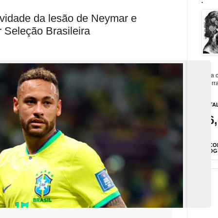
.
avidade da lesão de Neymar e
 Seleção Brasileira
Para c
guerra
TOTAL
26
ENCO
BLOG