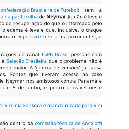
onfederação Brasileira de Futebol
) tem a
 na panturrilha
de
Neymar Jr.
não é leve e
o de recuperação do que o informado pelo
e o edema é leve e que, inclusive, o craque
ontra o
Deportivo Cuenca
, na próxima terça-
urações do canal
ESPN Brasil
, pessoas com
m à
Seleção Brasileira
que o problema não é
po maior. A ‘guerra de versões’ já causa
res. Fontes que tiveram acesso ao caso
de Neymar nos amistosos contra Panamá e
aio e 5 de junho, é pouco provável neste
om Virginia Fonseca e manda recado para Vini
ssão dentro da
comissão técnica de Ancelotti