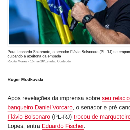
Para Leonardo Sakamoto, o senador Flávio Bolsonaro (PL-RJ) se empantu
culpando a azeitona da empada
Rodilei Morais - 15.mai.26/Estadão Conteúdo
Roger Modkovski
Após revelações da imprensa sobre
seu relaci
banqueiro Daniel Vorcaro
, o senador e pré-can
Flávio Bolsonaro
(PL-RJ)
trocou de marqueteir
Lopes, entra
Eduardo Fischer
.