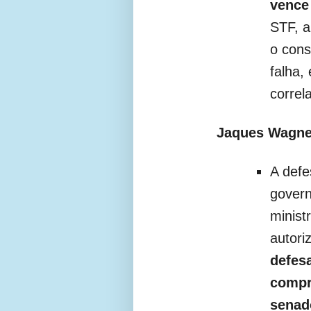
vence 
STF, a
o cons
falha,
correl
Jaques Wagner
A defe
gover
minist
autori
defes
compr
senad