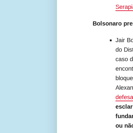
Serapi
Bolsonaro pre
Jair B
do Dis
caso d
encon
bloque
Alexa
defes
escla
funda
ou não