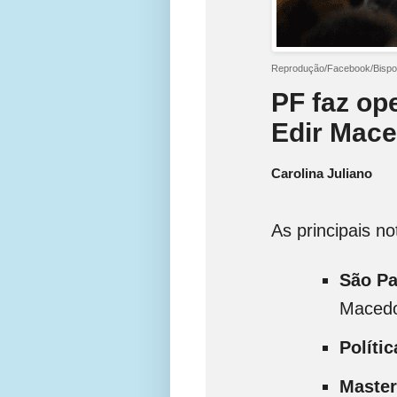
Reprodução/Facebook/Bispo
PF faz op
Edir Mace
Carolina Juliano
As principais n
São Pa
Maced
Polític
Master