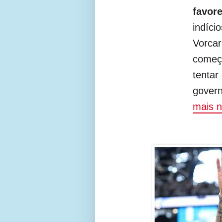
favor
indíci
Vorcar
começ
tentar
govern
mais n