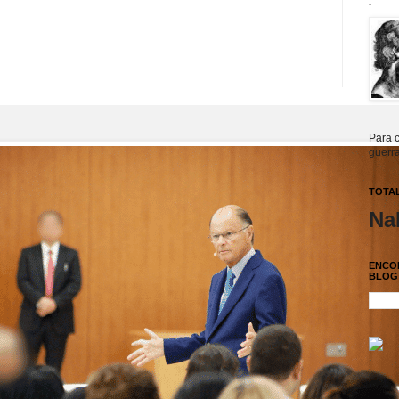
.
Para c
guerra
TOTAL
Na
ENCO
BLOG