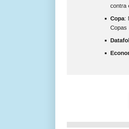
contra 
Copa
:
Copas
Datafo
Econo