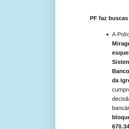
PF faz buscas
A Polí
Mirag
esque
Siste
Banco
da Igr
cumpr
decisã
bancár
bloque
670.3