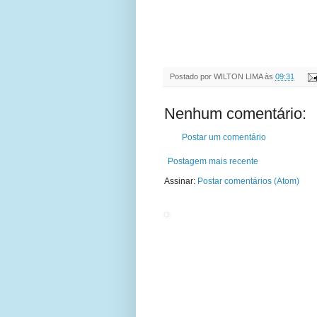
Postado por
WILTON LIMA
às
09:31
Nenhum comentário:
Postar um comentário
Postagem mais recente
Assinar:
Postar comentários (Atom)