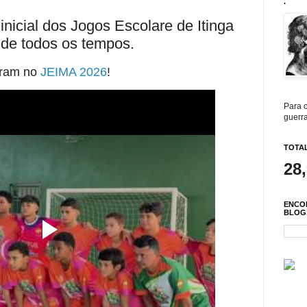
.
nicial dos Jogos Escolare de Itinga
 de todos os tempos.
aram no
JEIMA 2026
!
Para c
guerra
TOTAL
28
ENCO
BLOG