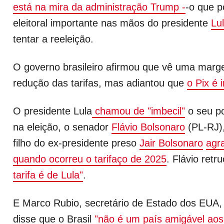
está na mira da administração Trump -
-o que p
eleitoral importante nas mãos do presidente
Lu
tentar a reeleição.
O governo brasileiro afirmou que vê uma marg
redução das tarifas, mas adiantou que
o Pix é 
O presidente Lula
chamou de "imbecil"
o seu pos
na eleição, o senador
Flávio Bolsonaro
(PL-RJ)
filho do ex-presidente preso
Jair Bolsonaro
agr
quando ocorreu o tarifaço de 2025
. Flávio ret
tarifa é de Lula"
.
E Marco Rubio, secretário de Estado dos EUA,
disse que o Brasil
"não é um país amigável ao