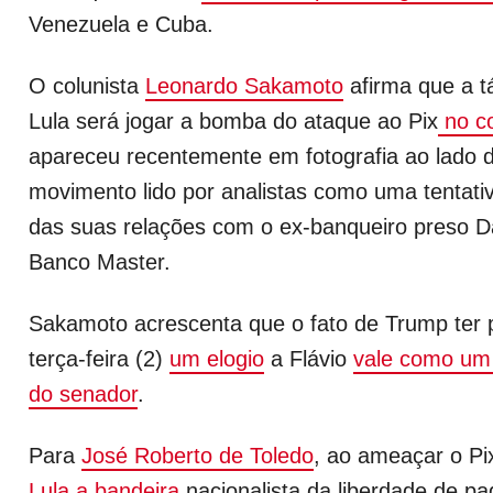
Venezuela e Cuba.
O colunista
Leonardo Sakamoto
afirma que a tá
Lula será jogar a bomba do ataque ao Pix
no co
apareceu recentemente em fotografia ao lado
movimento lido por analistas como uma tentativ
das suas relações com o ex-banqueiro preso Da
Banco Master.
Sakamoto acrescenta que o fato de Trump ter 
terça-feira (2)
um elogio
a Flávio
vale como um 
do senador
.
Para
José Roberto de Toledo
, ao ameaçar o Pi
Lula a bandeira
nacionalista da liberdade de