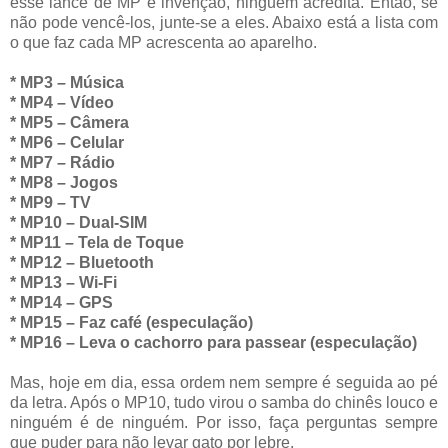
esse lance de MP é invenção, ninguém acredita. Então, se
não pode vencê-los, junte-se a eles. Abaixo está a lista com
o que faz cada MP acrescenta ao aparelho.
* MP3 – Música
* MP4 – Vídeo
* MP5 – Câmera
* MP6 – Celular
* MP7 – Rádio
* MP8 – Jogos
* MP9 – TV
* MP10 – Dual-SIM
* MP11 – Tela de Toque
* MP12 – Bluetooth
* MP13 – Wi-Fi
* MP14 – GPS
* MP15 – Faz café (especulação)
* MP16 – Leva o cachorro para passear (especulação)
Mas, hoje em dia, essa ordem nem sempre é seguida ao pé
da letra. Após o MP10, tudo virou o samba do chinês louco e
ninguém é de ninguém. Por isso, faça perguntas sempre
que puder para não levar gato por lebre.