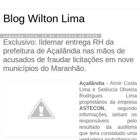
Blog Wilton Lima
segunda-feira, 25 de outubro de 2010
Exclusivo: Ildemar entrega RH da
prefeitura de Açailândia nas mãos de
acusados de fraudar licitações em nove
municípios do Maranhão.
Açailândia
- Almir Costa
Lima e Seléucia Oliveira
Rodrigues Lima
proprietários da empresa
ASTECON
, segundo
informações, seriam os
responsáveis pelo
resultado da auditoria
que teria constatado uma
verdadeira roubalheira no