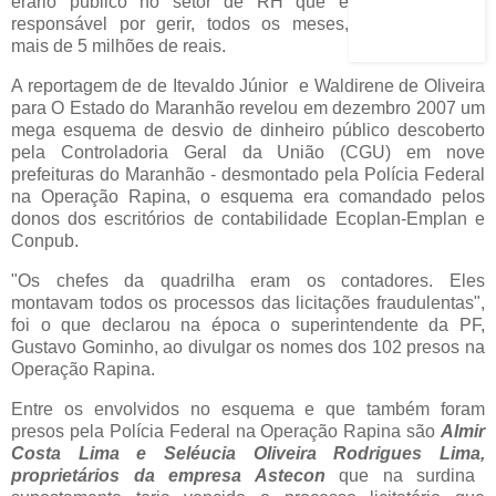
erário público no setor de RH que é
responsável por gerir, todos os meses,
mais de 5 milhões de reais.
A reportagem de de Itevaldo Júnior e Waldirene de Oliveira
para O Estado do Maranhão revelou em dezembro 2007 um
mega esquema de desvio de dinheiro público descoberto
pela Controladoria Geral da União (CGU) em nove
prefeituras do Maranhão - desmontado pela Polícia Federal
na Operação Rapina, o esquema era comandado pelos
donos dos escritórios de contabilidade Ecoplan-Emplan e
Conpub.
"Os chefes da quadrilha eram os contadores. Eles
montavam todos os processos das licitações fraudulentas",
foi o que declarou na época o superintendente da PF,
Gustavo Gominho, ao divulgar os nomes dos 102 presos na
Operação Rapina.
Entre os envolvidos no esquema e que também foram
presos pela Polícia Federal na Operação Rapina são
Almir
Costa Lima e Seléucia Oliveira Rodrigues Lima,
proprietários da
empresa Astecon
que na surdina