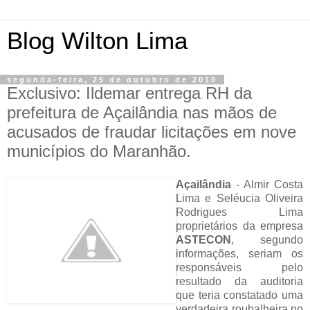
Blog Wilton Lima
segunda-feira, 25 de outubro de 2010
Exclusivo: Ildemar entrega RH da
prefeitura de Açailândia nas mãos de
acusados de fraudar licitações em nove
municípios do Maranhão.
Açailândia
- Almir Costa
Lima e Seléucia Oliveira
Rodrigues Lima
proprietários da empresa
ASTECON
, segundo
informações, seriam os
responsáveis pelo
resultado da auditoria
que teria constatado uma
verdadeira roubalheira no