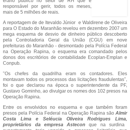
erário público no setor de RH que é
responsável por gerir, todos os meses,
mais de 5 milhões de reais.
A reportagem de de Itevaldo Júnior e Waldirene de Oliveira
para O Estado do Maranhão revelou em dezembro 2007 um
mega esquema de desvio de dinheiro público descoberto
pela Controladoria Geral da União (CGU) em nove
prefeituras do Maranhão - desmontado pela Polícia Federal
na Operação Rapina, o esquema era comandado pelos
donos dos escritórios de contabilidade Ecoplan-Emplan e
Conpub.
"Os chefes da quadrilha eram os contadores. Eles
montavam todos os processos das licitações fraudulentas",
foi o que declarou na época o superintendente da PF,
Gustavo Gominho, ao divulgar os nomes dos 102 presos na
Operação Rapina.
Entre os envolvidos no esquema e que também foram
presos pela Polícia Federal na Operação Rapina são
Almir
Costa Lima e Seléucia Oliveira Rodrigues Lima,
proprietários da
empresa Astecon
que na surdina